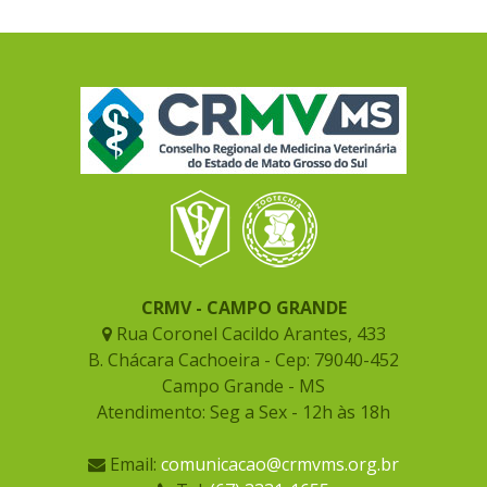
CRMV - CAMPO GRANDE
Rua Coronel Cacildo Arantes, 433
B. Chácara Cachoeira - Cep: 79040-452
Campo Grande - MS
Atendimento: Seg a Sex - 12h às 18h
Email:
comunicacao@crmvms.org.br