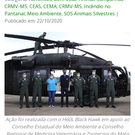
CRMV-MS
,
CEAS
,
CEMA
,
CRMV-MS
,
Incêndio no
Pantanal
,
Meio Ambiente
,
SOS Animais Silvestres
|
Publicado em: 22/10/2020
Ação foi realizada com o H60L Black Hawk em apoio ao
Conselho Estadual do Meio Ambiente e Conselho
Regional de Medicina Veterinária e Zootecnia do Mato