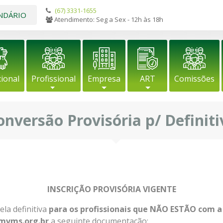
(67) 3331-1655
NDÁRIO
Atendimento: Seg a Sex - 12h às 18h
cional
Profissional
Empresa
ART
Comissões
onversão Provisória p/ Definiti
INSCRIÇÃO PROVISÓRIA VIGENTE
ela definitiva
para os profissionais que NÃO ESTÃO com a 
mvms.org.br
a seguinte documentação: