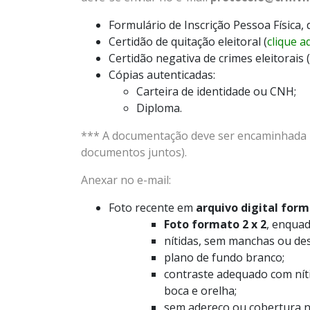
Formulário de Inscrição Pessoa Física,
Certidão de quitação eleitoral (
clique a
Certidão negativa de crimes eleitorais (
Cópias autenticadas:
Carteira de identidade ou CNH;
Diploma.
*** A documentação deve ser encaminhada n
documentos juntos).
Anexar no e-mail:
Foto recente em
arquivo digital for
Foto formato 2 x 2
, enquad
nítidas, sem manchas ou de
plano de fundo branco;
contraste adequado com níti
boca e orelha;
sem adereço ou cobertura n