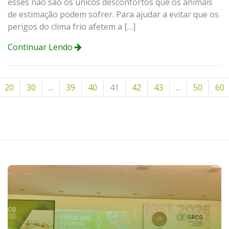
esses não são os únicos desconfortos que os animais
de estimação podem sofrer. Para ajudar a evitar que os
perigos do clima frio afetem a […]
Continuar Lendo
20
30
...
39
40
41
42
43
...
50
60