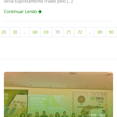
seria supostamente criado pelo […]
Continuar Lendo
20
30
...
68
69
70
71
72
...
80
90
19/06/2026