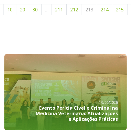
10
20
30
...
211
212
213
214
215
19/06/2026
Evento Perícia Cível e Criminal na
Medicina Veterinária: Atualizações
e Aplicações Práticas