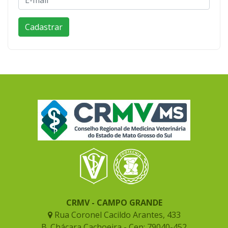
CRMV - CAMPO GRANDE
Rua Coronel Cacildo Arantes, 433
B. Chácara Cachoeira - Cep: 79040-452