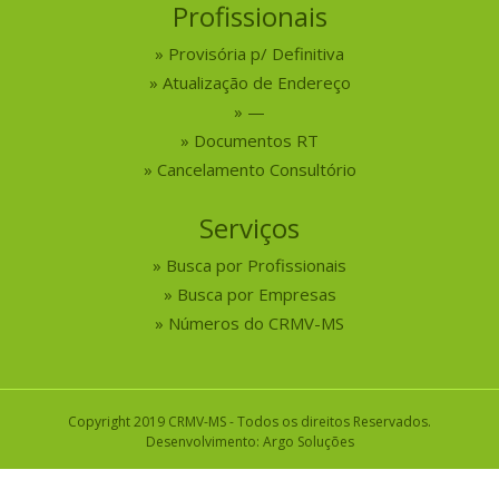
Profissionais
Provisória p/ Definitiva
Atualização de Endereço
—
Documentos RT
Cancelamento Consultório
Serviços
Busca por Profissionais
Busca por Empresas
Números do CRMV-MS
Copyright 2019 CRMV-MS - Todos os direitos Reservados.
Desenvolvimento:
Argo Soluções