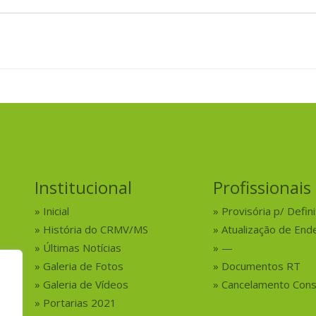
Institucional
Profissionais
Inicial
Provisória p/ Defini
História do CRMV/MS
Atualização de End
Últimas Notícias
—
Galeria de Fotos
Documentos RT
Galeria de Vídeos
Cancelamento Cons
Portarias 2021