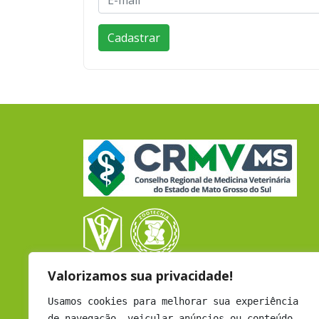
Valorizamos sua privacidade!
CRMV - CAMPO GRANDE
Rua Coronel Cacildo Arantes, 433
Usamos cookies para melhorar sua experiência
B. Chácara Cachoeira - Cep: 79040-452
de navegação, veicular anúncios ou conteúdo