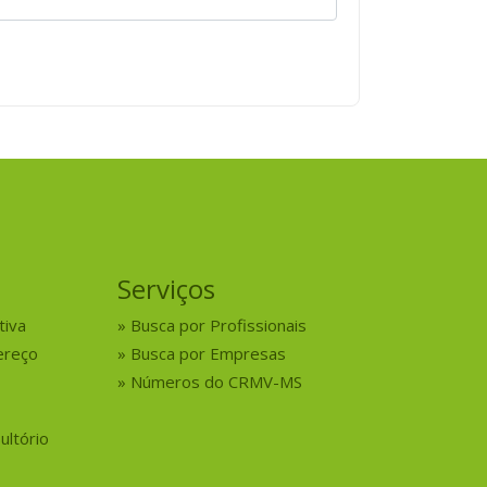
Serviços
tiva
Busca por Profissionais
ereço
Busca por Empresas
Números do CRMV-MS
ultório