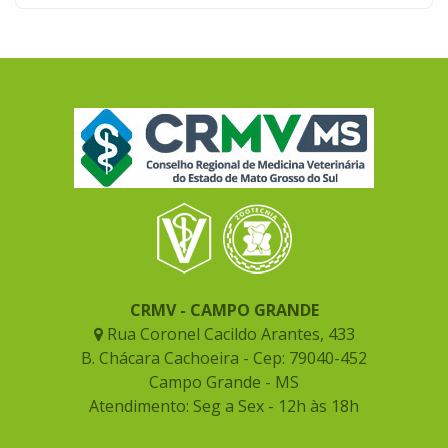
CRMV - CAMPO GRANDE
Rua Coronel Cacildo Arantes, 433
B. Chácara Cachoeira - Cep: 79040-452
Campo Grande - MS
Atendimento: Seg a Sex - 12h às 18h