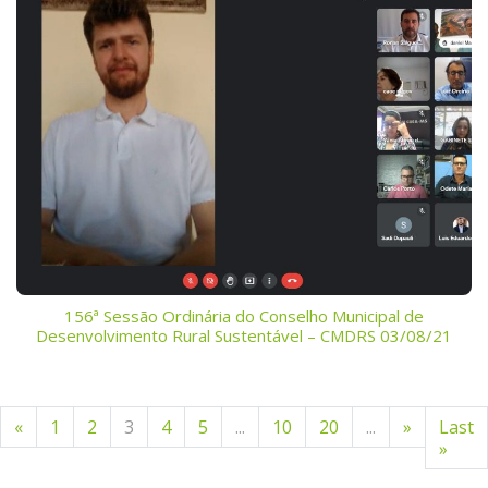
156ª Sessão Ordinária do Conselho Municipal de
Desenvolvimento Rural Sustentável – CMDRS 03/08/21
«
1
2
3
4
5
...
10
20
...
»
Last
»