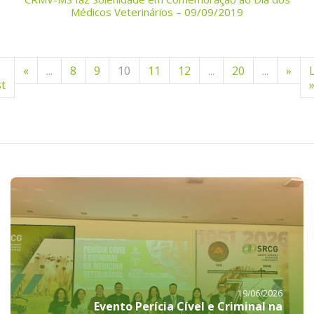
Médicos Veterinários – 09/09/2019
«
...
8
9
10
11
12
...
20
...
»
st
19/06/2026
Evento Perícia Cível e Criminal na