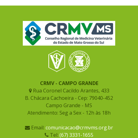
CRMV - CAMPO GRANDE
Rua Coronel Cacildo Arantes, 433
B. Chácara Cachoeira - Cep: 79040-452
Campo Grande - MS
Atendimento: Seg a Sex - 12h às 18h
Email:
comunicacao@crmvms.org.br
Tel:
(67) 3331-1655