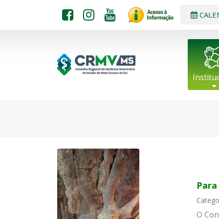
CALE
Institu
Para 
Catego
O Con