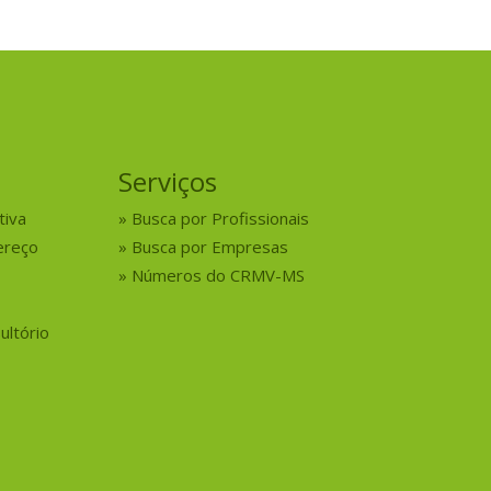
Serviços
tiva
Busca por Profissionais
ereço
Busca por Empresas
Números do CRMV-MS
ultório