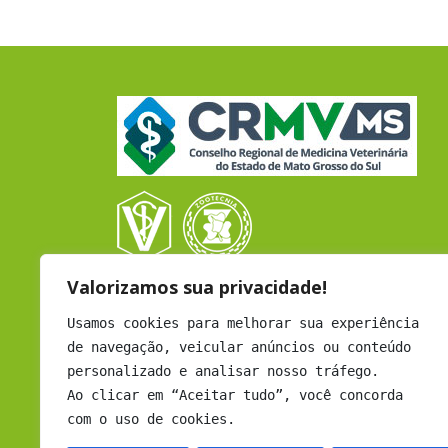
Valorizamos sua privacidade!
CRMV - CAMPO GRANDE
Rua Coronel Cacildo Arantes, 433
Usamos cookies para melhorar sua experiência
B. Chácara Cachoeira - Cep: 79040-452
de navegação, veicular anúncios ou conteúdo
Campo Grande - MS
personalizado e analisar nosso tráfego.
Atendimento: Seg a Sex - 12h às 18h
Ao clicar em “Aceitar tudo”, você concorda
com o uso de cookies.
Email:
comunicacao@crmvms.org.br