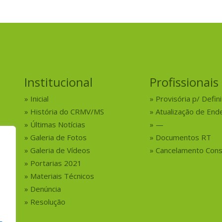
Institucional
Profissionais
Inicial
Provisória p/ Defini
História do CRMV/MS
Atualização de End
Últimas Notícias
—
Galeria de Fotos
Documentos RT
Galeria de Vídeos
Cancelamento Cons
Portarias 2021
Materiais Técnicos
Denúncia
Resolução