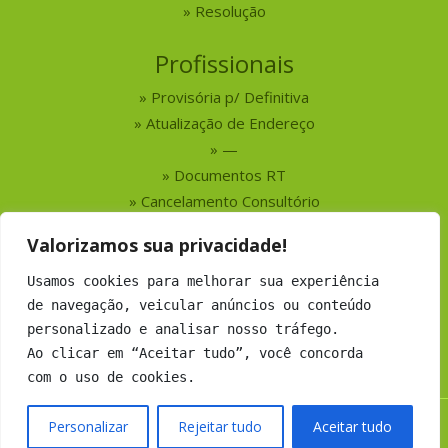
Resolução
Profissionais
Provisória p/ Definitiva
Atualização de Endereço
—
Documentos RT
Cancelamento Consultório
Valorizamos sua privacidade!
Serviços
Usamos cookies para melhorar sua experiência
Busca por Profissionais
de navegação, veicular anúncios ou conteúdo
Busca por Empresas
personalizado e analisar nosso tráfego.
Números do CRMV-MS
Ao clicar em “Aceitar tudo”, você concorda
com o uso de cookies.
Personalizar
Rejeitar tudo
Aceitar tudo
Copyright 2019 CRMV-MS - Todos os direitos Reservados.
Desenvolvimento:
Argo Soluções