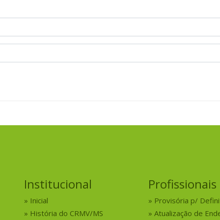
Institucional
Profissionais
Inicial
Provisória p/ Defini
História do CRMV/MS
Atualização de End