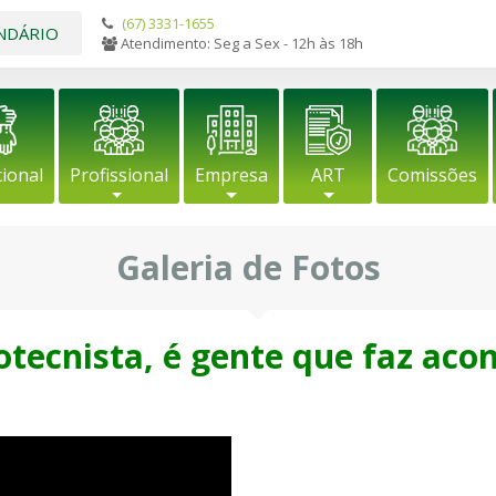
(67) 3331-1655
NDÁRIO
Atendimento: Seg a Sex - 12h às 18h
cional
Profissional
Empresa
ART
Comissões
Galeria de Fotos
tecnista, é gente que faz acon