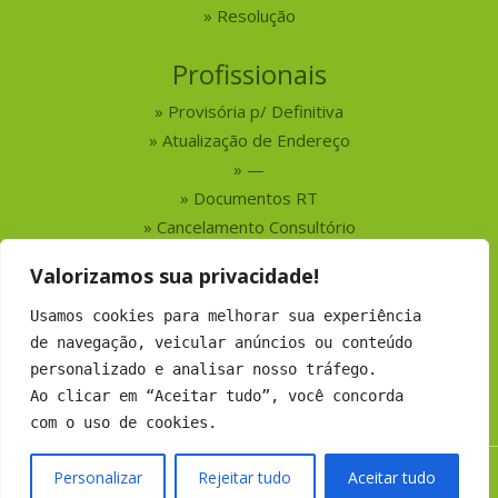
Resolução
Profissionais
Provisória p/ Definitiva
Atualização de Endereço
—
Documentos RT
Cancelamento Consultório
Valorizamos sua privacidade!
Serviços
Usamos cookies para melhorar sua experiência
Busca por Profissionais
de navegação, veicular anúncios ou conteúdo
Busca por Empresas
personalizado e analisar nosso tráfego.
Números do CRMV-MS
Ao clicar em “Aceitar tudo”, você concorda
com o uso de cookies.
Personalizar
Rejeitar tudo
Aceitar tudo
Copyright 2019 CRMV-MS - Todos os direitos Reservados.