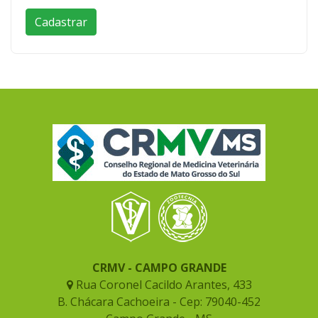
CRMV - CAMPO GRANDE
Rua Coronel Cacildo Arantes, 433
B. Chácara Cachoeira - Cep: 79040-452