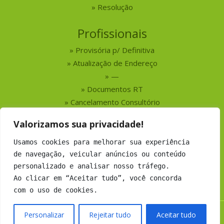
Resolução
Profissionais
Provisória p/ Definitiva
Atualização de Endereço
—
Documentos RT
Cancelamento Consultório
Valorizamos sua privacidade!
Serviços
Usamos cookies para melhorar sua experiência
Busca por Profissionais
de navegação, veicular anúncios ou conteúdo
Busca por Empresas
personalizado e analisar nosso tráfego.
Números do CRMV-MS
Ao clicar em “Aceitar tudo”, você concorda
com o uso de cookies.
Personalizar
Rejeitar tudo
Aceitar tudo
Copyright 2019 CRMV-MS - Todos os direitos Reservados.