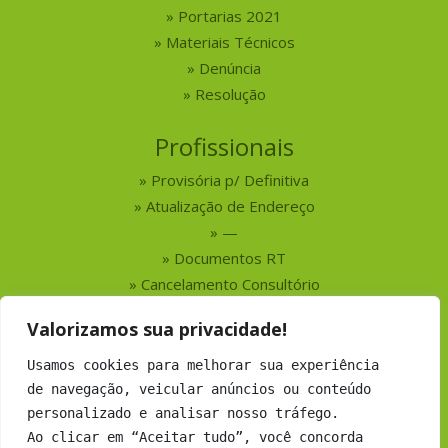
Portarias 2021
Materiais Técnicos
Denúncia
Resolução
Profissionais
Provisória p/ Definitiva
Atualização de Endereço
—
Documentos RT
Cancelamento Consultório
Valorizamos sua privacidade!
Serviços
Usamos cookies para melhorar sua experiência
Busca por Profissionais
de navegação, veicular anúncios ou conteúdo
Busca por Empresas
personalizado e analisar nosso tráfego.
Números do CRMV-MS
Ao clicar em “Aceitar tudo”, você concorda