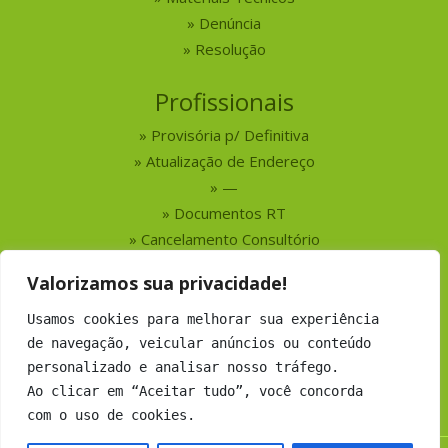
Denúncia
Resolução
Profissionais
Provisória p/ Definitiva
Atualização de Endereço
—
Documentos RT
Cancelamento Consultório
Valorizamos sua privacidade!
Serviços
Usamos cookies para melhorar sua experiência
Busca por Profissionais
de navegação, veicular anúncios ou conteúdo
Busca por Empresas
personalizado e analisar nosso tráfego.
Números do CRMV-MS
Ao clicar em “Aceitar tudo”, você concorda
com o uso de cookies.