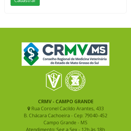
CRMV - CAMPO GRANDE
Rua Coronel Cacildo Arantes, 433
B. Chácara Cachoeira - Cep: 79040-452
Campo Grande - MS
Atendimento: Seg a Sex - 12h às 18h