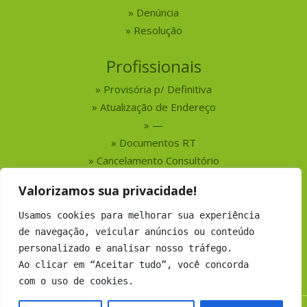
Denúncia
Resolução
Profissionais
Provisória p/ Definitiva
Atualização de Endereço
—
Documentos RT
Cancelamento Consultório
Valorizamos sua privacidade!
Serviços
Usamos cookies para melhorar sua experiência
Busca por Profissionais
de navegação, veicular anúncios ou conteúdo
Busca por Empresas
personalizado e analisar nosso tráfego.
Números do CRMV-MS
Ao clicar em “Aceitar tudo”, você concorda
com o uso de cookies.