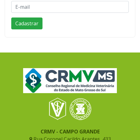
CRMV - CAMPO GRANDE
Rua Coronel Cacildo Arantes, 433