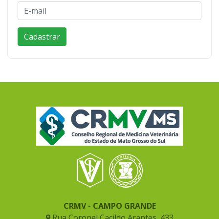
CRMV - CAMPO GRANDE
Rua Coronel Cacildo Arantes, 433