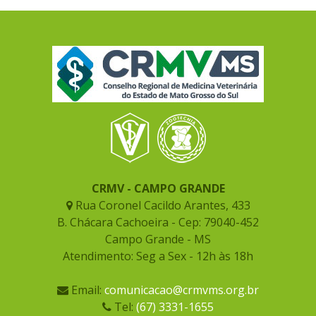
CRMV - CAMPO GRANDE
Rua Coronel Cacildo Arantes, 433
B. Chácara Cachoeira - Cep: 79040-452
Campo Grande - MS
Atendimento: Seg a Sex - 12h às 18h
Email:
comunicacao@crmvms.org.br
Tel:
(67) 3331-1655