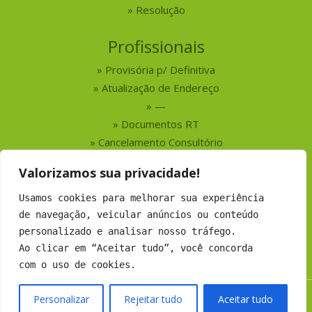
Resolução
Profissionais
Provisória p/ Definitiva
Atualização de Endereço
—
Documentos RT
Cancelamento Consultório
Valorizamos sua privacidade!
Serviços
Usamos cookies para melhorar sua experiência
Busca por Profissionais
de navegação, veicular anúncios ou conteúdo
Busca por Empresas
personalizado e analisar nosso tráfego.
Números do CRMV-MS
Ao clicar em “Aceitar tudo”, você concorda
com o uso de cookies.
Personalizar
Rejeitar tudo
Aceitar tudo
Copyright 2019 CRMV-MS - Todos os direitos Reservados.