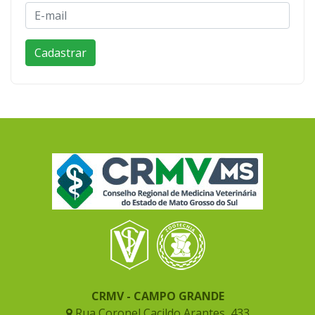
CRMV - CAMPO GRANDE
Rua Coronel Cacildo Arantes, 433