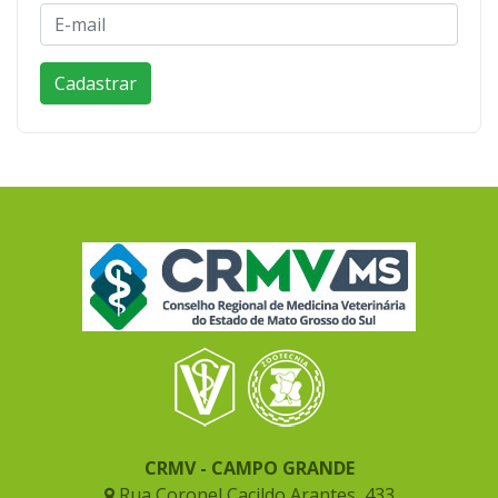
CRMV - CAMPO GRANDE
Rua Coronel Cacildo Arantes, 433