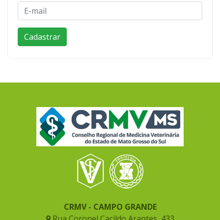
CRMV - CAMPO GRANDE
Rua Coronel Cacildo Arantes, 433