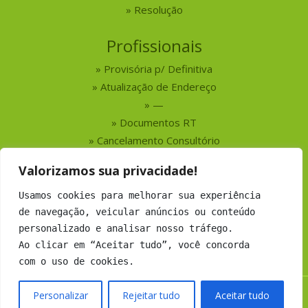
Resolução
Profissionais
Provisória p/ Definitiva
Atualização de Endereço
—
Documentos RT
Cancelamento Consultório
Valorizamos sua privacidade!
Serviços
Usamos cookies para melhorar sua experiência
Busca por Profissionais
de navegação, veicular anúncios ou conteúdo
Busca por Empresas
personalizado e analisar nosso tráfego.
Números do CRMV-MS
Ao clicar em “Aceitar tudo”, você concorda
com o uso de cookies.
Personalizar
Rejeitar tudo
Aceitar tudo
Copyright 2019 CRMV-MS - Todos os direitos Reservados.