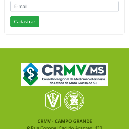
CRMV - CAMPO GRANDE
Rua Coronel Cacildo Arantes, 433