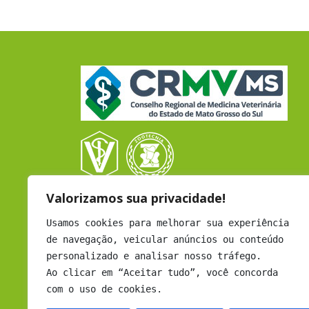
Valorizamos sua privacidade!
CRMV - CAMPO GRANDE
Rua Coronel Cacildo Arantes, 433
Usamos cookies para melhorar sua experiência
B. Chácara Cachoeira - Cep: 79040-452
de navegação, veicular anúncios ou conteúdo
Campo Grande - MS
personalizado e analisar nosso tráfego.
Atendimento: Seg a Sex - 12h às 18h
Ao clicar em “Aceitar tudo”, você concorda
com o uso de cookies.
Email:
comunicacao@crmvms.org.br