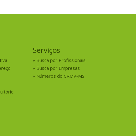
Serviços
tiva
Busca por Profissionais
ereço
Busca por Empresas
Números do CRMV-MS
ultório