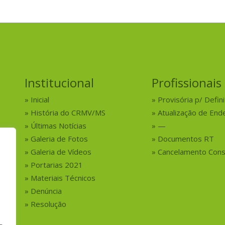
Institucional
Profissionais
Inicial
Provisória p/ Defini
História do CRMV/MS
Atualização de End
Últimas Notícias
—
Galeria de Fotos
Documentos RT
Galeria de Vídeos
Cancelamento Cons
Portarias 2021
Materiais Técnicos
Denúncia
Resolução