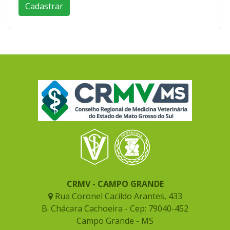
CRMV - CAMPO GRANDE
Rua Coronel Cacildo Arantes, 433
B. Chácara Cachoeira - Cep: 79040-452
Campo Grande - MS