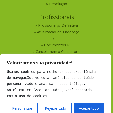
Resolução
Profissionais
Provisória p/ Definitiva
Atualização de Endereço
—
Documentos RT
Cancelamento Consultório
Valorizamos sua privacidade!
Serviços
Usamos cookies para melhorar sua experiência
Busca por Profissionais
de navegação, veicular anúncios ou conteúdo
Busca por Empresas
personalizado e analisar nosso tráfego.
Números do CRMV-MS
Ao clicar em “Aceitar tudo”, você concorda
com o uso de cookies.
Personalizar
Rejeitar tudo
Aceitar tudo
Copyright 2019 CRMV-MS - Todos os direitos Reservados.