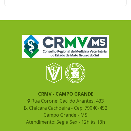
CRMV - CAMPO GRANDE
Rua Coronel Cacildo Arantes, 433
B. Chácara Cachoeira - Cep: 79040-452
Campo Grande - MS
Atendimento: Seg a Sex - 12h às 18h