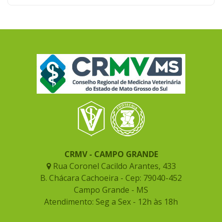
CRMV - CAMPO GRANDE
Rua Coronel Cacildo Arantes, 433
B. Chácara Cachoeira - Cep: 79040-452
Campo Grande - MS
Atendimento: Seg a Sex - 12h às 18h