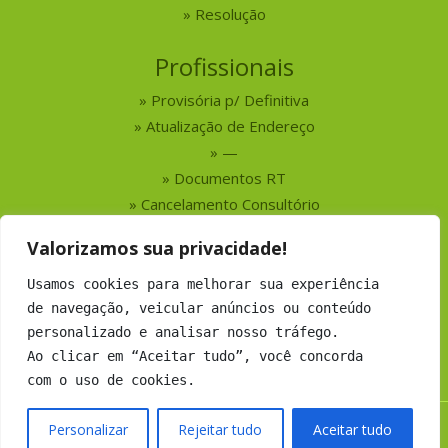
Resolução
Profissionais
Provisória p/ Definitiva
Atualização de Endereço
—
Documentos RT
Cancelamento Consultório
Valorizamos sua privacidade!
Serviços
Usamos cookies para melhorar sua experiência
Busca por Profissionais
de navegação, veicular anúncios ou conteúdo
Busca por Empresas
personalizado e analisar nosso tráfego.
Números do CRMV-MS
Ao clicar em “Aceitar tudo”, você concorda
com o uso de cookies.
Personalizar
Rejeitar tudo
Aceitar tudo
Copyright 2019 CRMV-MS - Todos os direitos Reservados.