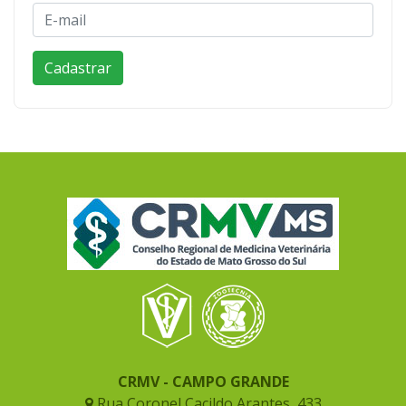
CRMV - CAMPO GRANDE
Rua Coronel Cacildo Arantes, 433