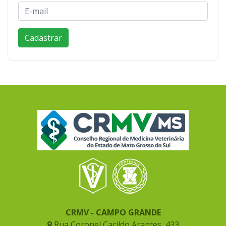
CRMV - CAMPO GRANDE
Rua Coronel Cacildo Arantes, 433