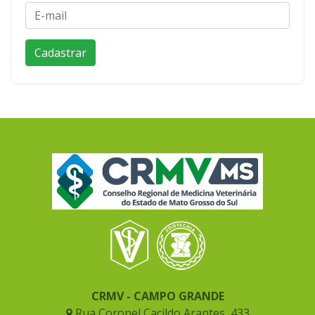
CRMV - CAMPO GRANDE
Rua Coronel Cacildo Arantes, 433