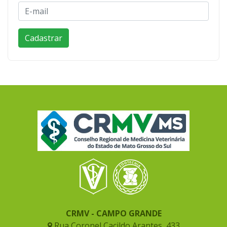
CRMV - CAMPO GRANDE
Rua Coronel Cacildo Arantes, 433