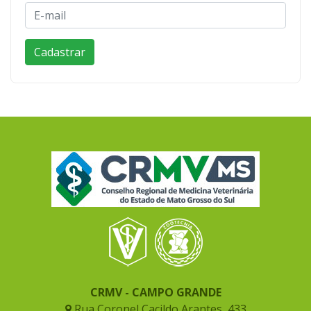
CRMV - CAMPO GRANDE
Rua Coronel Cacildo Arantes, 433