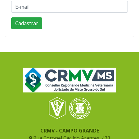
CRMV - CAMPO GRANDE
Rua Coronel Cacildo Arantes, 433