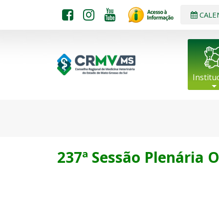
CALE
Institu
237ª Sessão Plenária O