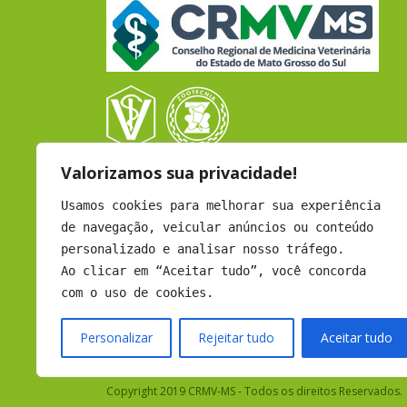
Valorizamos sua privacidade!
CRMV - CAMPO GRANDE
Rua Coronel Cacildo Arantes, 433
Usamos cookies para melhorar sua experiência
B. Chácara Cachoeira - Cep: 79040-452
de navegação, veicular anúncios ou conteúdo
Campo Grande - MS
personalizado e analisar nosso tráfego.
Atendimento: Seg a Sex - 12h às 18h
Ao clicar em “Aceitar tudo”, você concorda
com o uso de cookies.
Email:
comunicacao@crmvms.org.br
Tel:
(67) 3331-1655
Personalizar
Rejeitar tudo
Aceitar tudo
Copyright 2019 CRMV-MS - Todos os direitos Reservados.