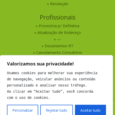
Resolução
Profissionais
Provisória p/ Definitiva
Atualização de Endereço
—
Documentos RT
Cancelamento Consultório
Valorizamos sua privacidade!
Serviços
Usamos cookies para melhorar sua experiência
Busca por Profissionais
de navegação, veicular anúncios ou conteúdo
Busca por Empresas
personalizado e analisar nosso tráfego.
Números do CRMV-MS
Ao clicar em “Aceitar tudo”, você concorda
com o uso de cookies.
Personalizar
Rejeitar tudo
Aceitar tudo
Copyright 2019 CRMV-MS - Todos os direitos Reservados.