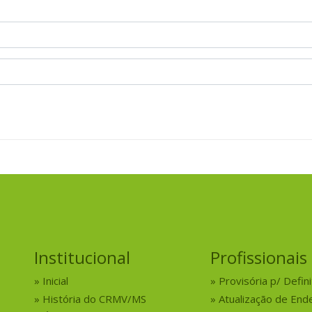
Institucional
Profissionais
Inicial
Provisória p/ Defini
História do CRMV/MS
Atualização de End