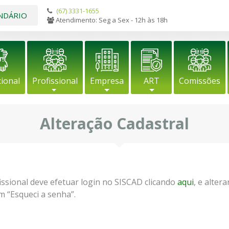
(67) 3331-1655
NDÁRIO
Atendimento: Seg a Sex - 12h às 18h
cional
Profissional
Empresa
ART
Comissões
Alteração Cadastral
fissional deve efetuar login no SISCAD clicando
aqui
, e alter
m “Esqueci a senha”.